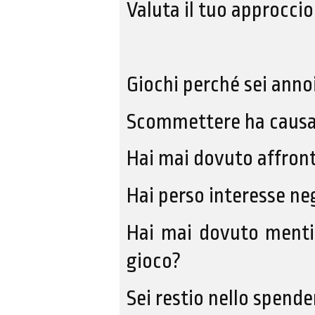
Valuta il tuo approcci
Giochi perché sei anno
Scommettere ha causato
Hai mai dovuto affront
Hai perso interesse neg
Hai mai dovuto mentir
gioco?
Sei restio nello spender